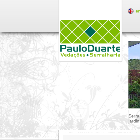
en
Serra
jardin